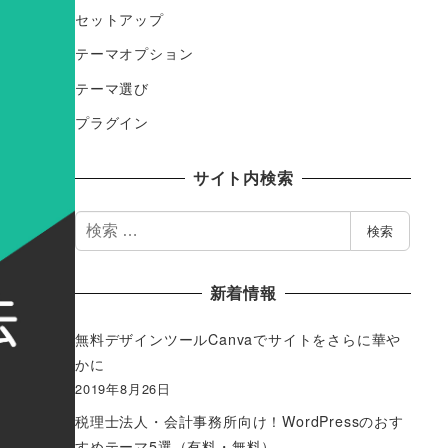
セットアップ
テーマオプション
テーマ選び
プラグイン
サイト内検索
検
検索
索
新着情報
無料デザインツールCanvaでサイトをさらに華や
かに
2019年8月26日
税理士法人・会計事務所向け！WordPressのおす
すめテーマ5選（有料・無料）