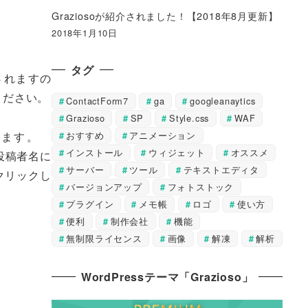
Graziosoが紹介されました！【2018年8月更新】
2018年1月10日
タグ
されますの
ください。
ContactForm7
ga
googleanaytics
Grazioso
SP
Style.css
WAF
おすすめ
アニメーション
力します。
インストール
ウィジェット
オススメ
投稿者名に
サーバー
ツール
テキストエディタ
クリックし
バージョンアップ
フォトストック
プラグイン
メモ帳
ロゴ
使い方
便利
制作会社
機能
無制限ライセンス
画像
解凍
解析
WordPressテーマ「Grazioso」