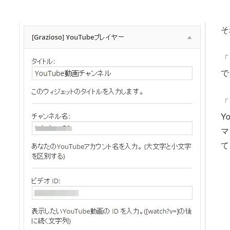
そ
「
で
「
Y
マ
て